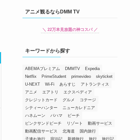
アニメ観るならDMM TV
＼ 22万本見放題の神コスパ ／
キーワードから探す
ABEMAプレミアム
DMMTV
Expedia
Netflix
PrimeStudent
primevideo
skyticket
U-NEXT
Wi-Fi
あらすじ
アトランティス
アニメ
エアトリ
エクスペディア
クレジットカード
グルメ
コテージ
シティーハンター
ニューカレドニア
ハネムーン
バハマ
ビーチ
ピンクサンドビーチ
リゾート
動画サービス
動画配信サービス
北海道
国内旅行
子連れ旅行
宿泊記
新婚旅行
旅行
旅行記