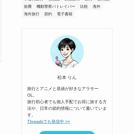
旅費
機動警察パトレイバー
比較
海外
海外旅行
節約
電子書籍
松本 りん
旅行とアニメと底値が好きなアラサー
OL。
旅行初心者でも個人手配でお得に旅する方
法や、日常の節約情報について書いていま
す。
Threadsでも発信中 >>