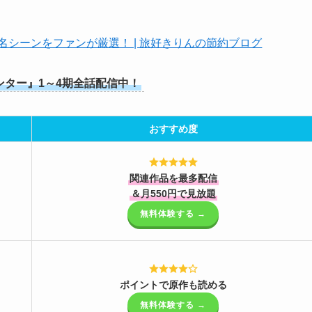
&名シーンをファンが厳選！ | 旅好きりんの節約ブログ
ンター』1～4期全話配信中！
おすすめ度
関連作品を最多配信
＆月550円で見放題
無料体験する →
ポイントで原作も読める
無料体験する →