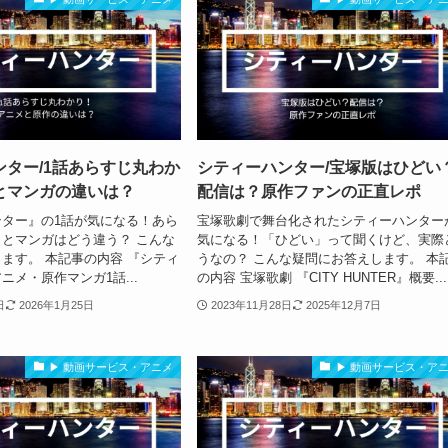
ンター/1話あらすじ丸わか
シティーハンター/宝塚版はひどい
とマンガの違いは？
配信は？原作ファンの正直レポ
ター』の1話が気になる！あら
宝塚歌劇で舞台化されたシティーハンター
とマンガはどう違う？ こんな
気になる！「ひどい」って聞くけど、実際
ます。 本記事の内容 『シティ
うなの？ こんな疑問にお答えします。 本
ニメ・原作マンガ1話...
の内容 宝塚歌劇 『CITY HUNTER』概要...
日
2026年1月25日
2023年11月28日
2025年12月7日
▶ 動画サービス・アニメ
▶ 動画サービス・ア