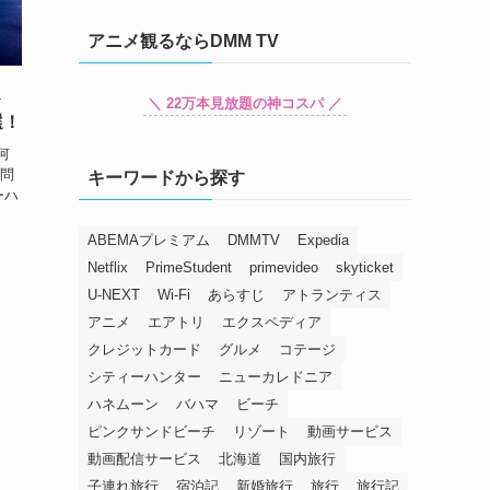
アニメ観るならDMM TV
→
＼ 22万本見放題の神コスパ ／
選！
何
疑問
キーワードから探す
ーハ
ABEMAプレミアム
DMMTV
Expedia
Netflix
PrimeStudent
primevideo
skyticket
U-NEXT
Wi-Fi
あらすじ
アトランティス
アニメ
エアトリ
エクスペディア
クレジットカード
グルメ
コテージ
シティーハンター
ニューカレドニア
ハネムーン
バハマ
ビーチ
ピンクサンドビーチ
リゾート
動画サービス
動画配信サービス
北海道
国内旅行
子連れ旅行
宿泊記
新婚旅行
旅行
旅行記