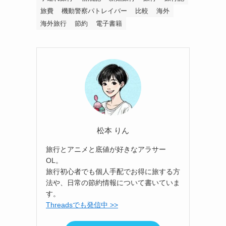
旅費
機動警察パトレイバー
比較
海外
海外旅行
節約
電子書籍
松本 りん
旅行とアニメと底値が好きなアラサー
OL。
旅行初心者でも個人手配でお得に旅する方
法や、日常の節約情報について書いていま
す。
Threadsでも発信中 >>